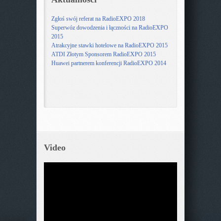
Zgłoś swój referat na RadioEXPO 2018
Superwóz dowodzenia i łączności na RadioEXPO
2015
Atrakcyjne stawki hotelowe na RadioEXPO 2015
ATDI Złotym Sponsorem RadioEXPO 2015
Huawei partnerem konferencji RadioEXPO 2014
Video