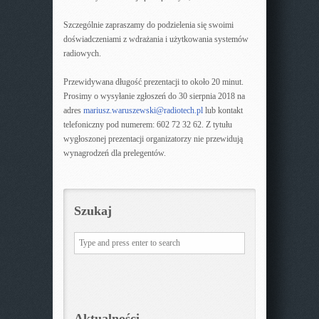
Szczególnie zapraszamy do podzielenia się swoimi
doświadczeniami z wdrażania i użytkowania systemów
radiowych.
Przewidywana długość prezentacji to około 20 minut.
Prosimy o wysyłanie zgłoszeń do 30 sierpnia 2018 na
adres
mariusz.waruszewski@radiotech.pl
lub kontakt
telefoniczny pod numerem: 602 72 32 62. Z tytułu
wygłoszonej prezentacji organizatorzy nie przewidują
wynagrodzeń dla prelegentów.
Szukaj
Aktualności