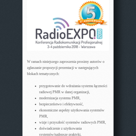
W ramach niniejszego zaproszenia prosimy autorów o
zgłaszanie propozycji prezentacji w następujących
blokach tematycznych:
przygotowanie do wdrażania systemu łączności
radiowej PMR w danej organizacji,
modernizacja systemu PMR,
bezpieczeństwo i efektywność,
ekonomiczne aspekty użytkowania systemów
PMR,
wizje i przyszłość systemów radiowych PMR,
doświadczenie z użytkowania
systemów/najlepsze praktyki,