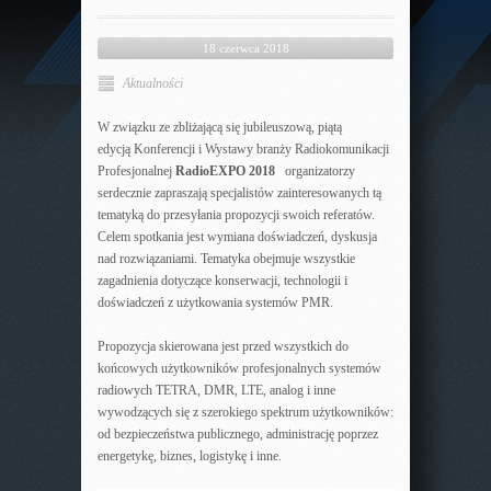
18 czerwca 2018
Aktualności
W związku ze zbliżającą się jubileuszową, piątą
edycją Konferencji i Wystawy branży Radiokomunikacji
Profesjonalnej
RadioEXPO 2018
organizatorzy
serdecznie zapraszają specjalistów zainteresowanych tą
tematyką do przesyłania propozycji swoich referatów.
Celem spotkania jest wymiana doświadczeń, dyskusja
nad rozwiązaniami. Tematyka obejmuje wszystkie
zagadnienia dotyczące konserwacji, technologii i
doświadczeń z użytkowania systemów PMR.
Propozycja skierowana jest przed wszystkich do
końcowych użytkowników profesjonalnych systemów
radiowych TETRA, DMR, LTE, analog i inne
wywodzących się z szerokiego spektrum użytkowników:
od bezpieczeństwa publicznego, administrację poprzez
energetykę, biznes, logistykę i inne.