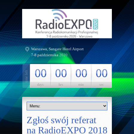
Warszawa, Sangate Hotel Airport
7-8 października
2020
00
00
00
00
days
hrs
min
sec
Zgłoś swój referat
na RadioEXPO 2018