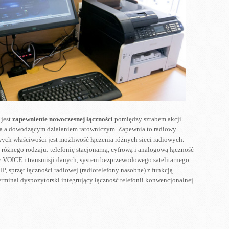
jest
zapewnienie nowoczesnej łączności
pomiędzy sztabem akcji
wa a dowodzącym działaniem ratowniczym. Zapewnia to radiowy
wych właściwości jest możliwość łączenia różnych sieci radiowych.
różnego rodzaju: telefonię stacjonarną, cyfrową i analogową łączność
ry VOICE i transmisji danych, system bezprzewodowego satelitarnego
VoIP, sprzęt łączności radiowej (radiotelefony nasobne) z funkcją
erminal dyspozytorski integrujący łączność telefonii konwencjonalnej