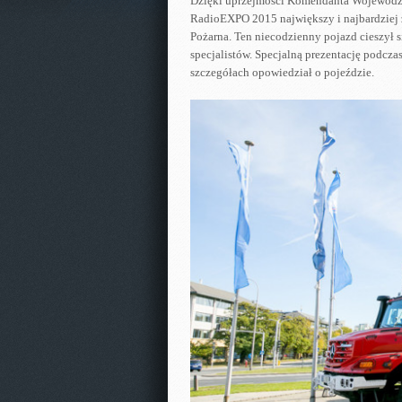
Dzięki uprzejmości Komendanta Wojewódzki
RadioEXPO 2015 największy i najbardziej
Pożarna. Ten niecodzienny pojazd cieszył
specjalistów. Specjalną prezentację podcza
szczegółach opowiedział o pojeździe.