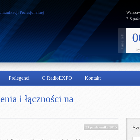
Warszaw
7-8 paź
0
day
Prelegenci
O RadioEXPO
Kontakt
ia i łączności na
Sz
23 października 2015