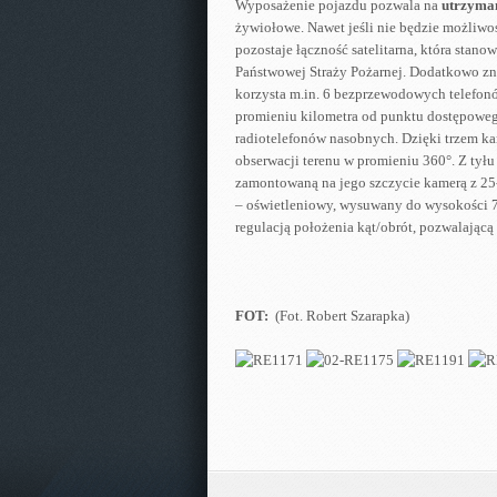
Wyposażenie pojazdu pozwala na
utrzyman
żywiołowe. Nawet jeśli nie będzie możliwo
pozostaje łączność satelitarna, która sta
Państwowej Straży Pożarnej. Dodatkowo zna
korzysta m.in. 6 bezprzewodowych telefonó
promieniu kilometra od punktu dostępoweg
radiotelefonów nasobnych. Dzięki trzem k
obserwacji terenu w promieniu 360°. Z tył
zamontowaną na jego szczycie kamerą z 25
– oświetleniowy, wysuwany do wysokości 7
regulacją położenia kąt/obrót, pozwalającą
FOT:
(Fot. Robert Szarapka)