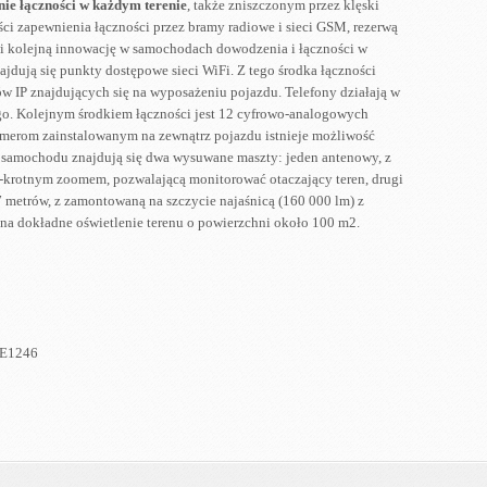
ie łączności w każdym terenie
, także zniszczonym przez klęski
ści zapewnienia łączności przez bramy radiowe i sieci GSM, rezerwą
nowi kolejną innowację w samochodach dowodzenia i łączności w
jdują się punkty dostępowe sieci WiFi. Z tego środka łączności
w IP znajdujących się na wyposażeniu pojazdu. Telefony działają w
o. Kolejnym środkiem łączności jest 12 cyfrowo-analogowych
amerom zainstalowanym na zewnątrz pojazdu istnieje możliwość
u samochodu znajdują się dwa wysuwane maszty: jeden antenowy, z
-krotnym zoomem, pozwalającą monitorować otaczający teren, drugi
 metrów, z zamontowaną na szczycie najaśnicą (160 000 lm) z
 na dokładne oświetlenie terenu o powierzchni około 100 m2.