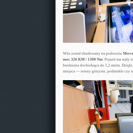
Wóz został zbudowany na podwoziu
Merce
moc 326 KM / 1300 Nm
. Pojazd ma stały 
brodzenia dochodząca do 1,2 metra. Dzięki
miejsca — tereny górzyste, podmokłe czy 