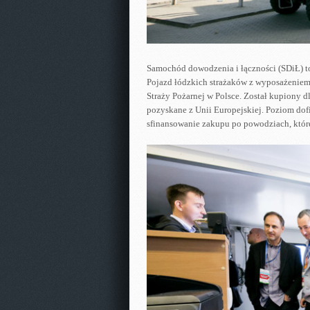
Samochód dowodzenia i łączności (SDiŁ) t
Pojazd łódzkich strażaków z wyposażeniem 
Straży Pożarnej w Polsce. Został kupiony
pozyskane z Unii Europejskiej. Poziom dofi
sfinansowanie zakupu po powodziach, które