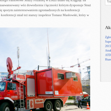
ego Państwowe Straży Pożarnej w Łodzi udało się ściągnąć na
 zaawansowany wóz dowodzenia i łączności którym dysponuje Straż
 się sporym zainteresowaniem zgromadzonych na konferencji
s konferencji miał też starszy inspektor Tomasz Masłowski, który w
Ak
Zgło
Supe
2015
Atra
ATDI
Huaw