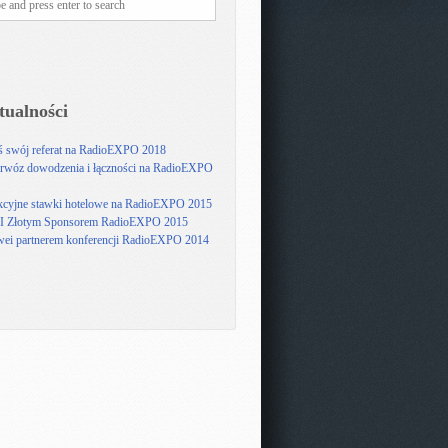
tualności
ś swój referat na RadioEXPO 2018
rwóz dowodzenia i łączności na RadioEXPO
kcyjne stawki hotelowe na RadioEXPO 2015
 Złotym Sponsorem RadioEXPO 2015
ei partnerem konferencji RadioEXPO 2014