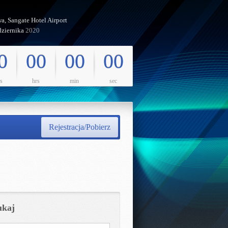
a, Sangate Hotel Airport
dziernika
2020
0
00
00
00
s
hrs
min
sec
Rejestracja/Pobierz
ukaj