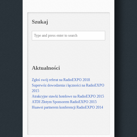
Szukaj
Aktualności
Zgłoś swój referat na RadioEXPO 2018
Superwóz dowodzenia i łączności na RadioEXPO
2015
Atrakcyjne stawki hotelowe na RadioEXPO 2015
ATDI Złotym Sponsorem RadioEXPO 2015
Huawei partnerem konferencji RadioEXPO 2014