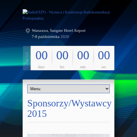
Warszawa, Sangate Hotel Airport
7-8 października
2020
00
00
00
00
days
hrs
min
sec
Sponsorzy/Wystawcy
2015