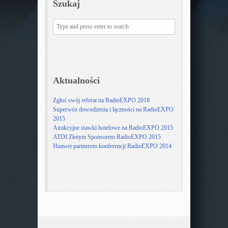
Szukaj
Aktualności
Zgłoś swój referat na RadioEXPO 2018
Superwóz dowodzenia i łączności na RadioEXPO
2015
Atrakcyjne stawki hotelowe na RadioEXPO 2015
ATDI Złotym Sponsorem RadioEXPO 2015
Huawei partnerem konferencji RadioEXPO 2014