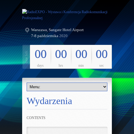
Warszawa, Sangate Hotel Airport
7-8 października
2020
00
00
00
00
days
hrs
min
sec
Wydarzenia
CONTENTS