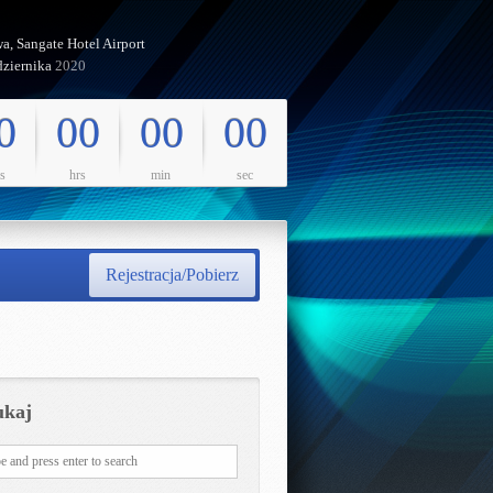
a, Sangate Hotel Airport
dziernika
2020
0
00
00
00
s
hrs
min
sec
Rejestracja/Pobierz
ukaj