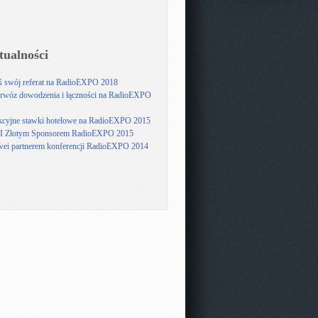
tualności
ś swój referat na RadioEXPO 2018
rwóz dowodzenia i łączności na RadioEXPO
kcyjne stawki hotelowe na RadioEXPO 2015
 Złotym Sponsorem RadioEXPO 2015
ei partnerem konferencji RadioEXPO 2014