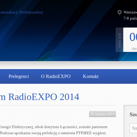
Warszaw
7-8 paź
0
day
Prelegenci
O RadioEXPO
Kontakt
em RadioEXPO 2014
Sz
20 sierpnia 2014
nergii Elektrycznej, obok Instytutu Łączności, zostało patronem
 Podczas spotkania swoją prelekcję z ramienia PTPiREE wygłosi