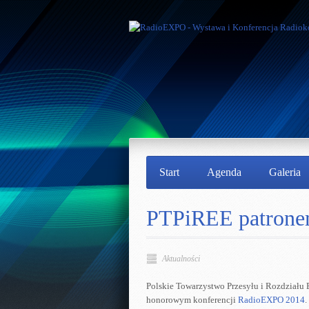
Start
Agenda
Galeria
PTPiREE patron
Aktualności
Polskie Towarzystwo Przesyłu i Rozdziału E
honorowym konferencji
RadioEXPO 2014
.