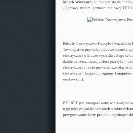
Marek Winczura
, St. Specjalista ds. Pla
„Cyfrowy system łączności radiowej TETRA
Polskie Towarzystwo Przesyłu i Rozdziału E
Towarzystwo prowadzi prace związane z w
elektrycznej w kluczowych dla całego sekt
działa na rzecz rozwoju sieci przesyłu i ro
elektrycznej a także prowadzi szeroką dzi
elektryczna”, książki, programy komputerow
naukowych).
PTPiREE jest zaangażowane w rozwój nowoc
tego roku powołało w swoich strukturach 
przygotowanie karty projektu ogólnopolskie