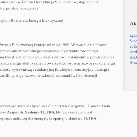
nowania sieci w Tauron Dystrybucja S.A. Temat wystąpienia to:
 w polskiej energetyce”.
Ak
Zgło
Supe
nergii Elektrycznej istnieje od roku 1990. W swojej działalności
2015
ypracowaniem wspólnego stanowiska dystrybutorów energii
Atra
ora kwestiach, opracowuje analiz aktów i dokumentów prawnych oraz
ATDI
zdziału energii elektrycznej. Towarzystwo wspiera rozwój rynku energii
Huaw
ałalność wydawniczą i edukacyjną (biuletyn informacyjny „Energia
e, filmy, organizowanie szkoleń, seminariów i konferencji
zesnego systemu łączności dla potrzeb energetyki. Z początkiem
nowy
Zespół ds. Systemu TETRA,
którego zadaniem jest
j sieci radiowej dla energetyki opartej o standard TETRA.