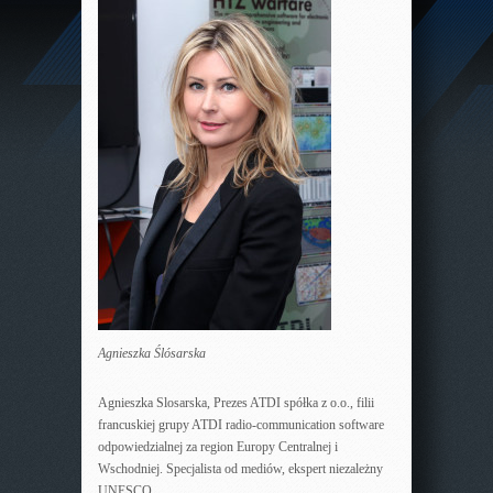
Agnieszka Ślósarska
Agnieszka Slosarska, Prezes ATDI spółka z o.o., filii
francuskiej grupy ATDI radio-communication software
odpowiedzialnej za region Europy Centralnej i
Wschodniej. Specjalista od mediów, ekspert niezależny
UNESCO.