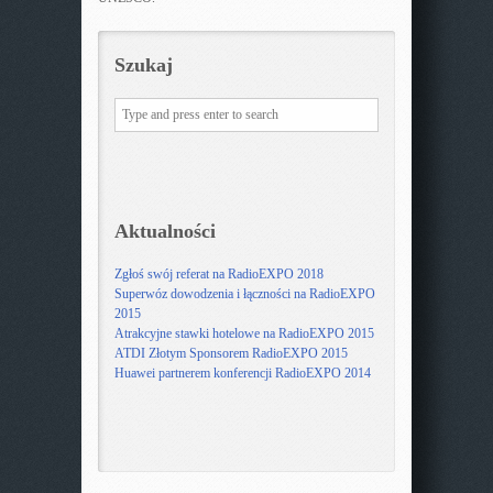
Szukaj
Aktualności
Zgłoś swój referat na RadioEXPO 2018
Superwóz dowodzenia i łączności na RadioEXPO
2015
Atrakcyjne stawki hotelowe na RadioEXPO 2015
ATDI Złotym Sponsorem RadioEXPO 2015
Huawei partnerem konferencji RadioEXPO 2014