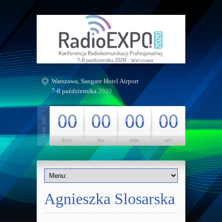
Warszawa, Sangate Hotel Airport
7-8 października
2020
00
00
00
00
days
hrs
min
sec
Agnieszka Slosarska