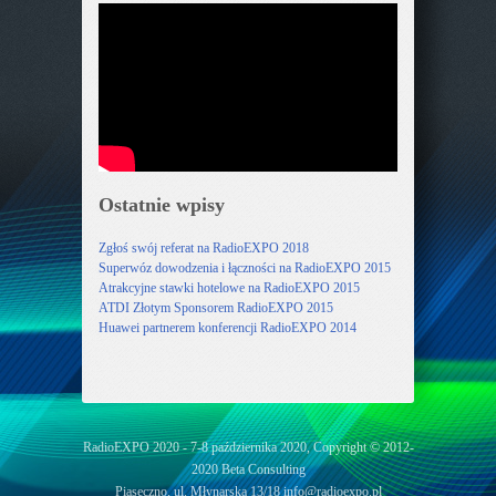
Ostatnie wpisy
Zgłoś swój referat na RadioEXPO 2018
Superwóz dowodzenia i łączności na RadioEXPO 2015
Atrakcyjne stawki hotelowe na RadioEXPO 2015
ATDI Złotym Sponsorem RadioEXPO 2015
Huawei partnerem konferencji RadioEXPO 2014
RadioEXPO 2020 - 7-8 października 2020, Copyright © 2012-
2020 Beta Consulting
Piaseczno, ul. Młynarska 13/18
info@radioexpo.pl