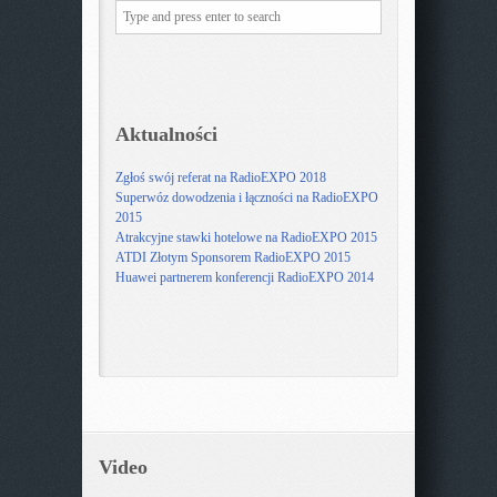
Aktualności
Zgłoś swój referat na RadioEXPO 2018
Superwóz dowodzenia i łączności na RadioEXPO
2015
Atrakcyjne stawki hotelowe na RadioEXPO 2015
ATDI Złotym Sponsorem RadioEXPO 2015
Huawei partnerem konferencji RadioEXPO 2014
Video