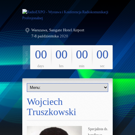
Warszawa, Sangate Hotel Airport
7-8 października
2020
00
00
00
00
days
hrs
min
sec
Wojciech
Truszkowski
Specjalista ds.